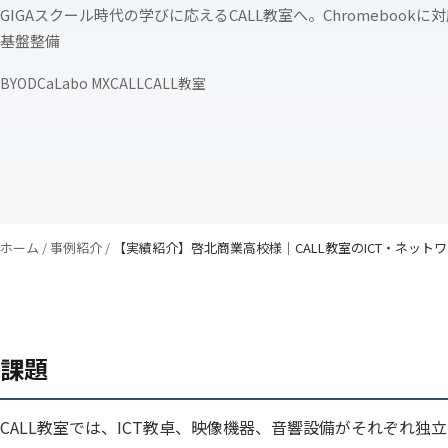
GIGAスクール時代の学びに応えるCALL教室へ。Chromebookに
基盤整備
BYOD
CaLabo MX
CALL
CALL教室
ホーム
/
事例紹介
/
【実績紹介】啓北商業高校様｜CALL教室のICT・ネット
課題
CALL教室では、ICT教卓、映像機器、音響設備がそれぞれ独