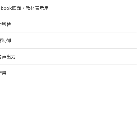
mebook画面・教材表示用
力切替
響制御
音声出力
作用